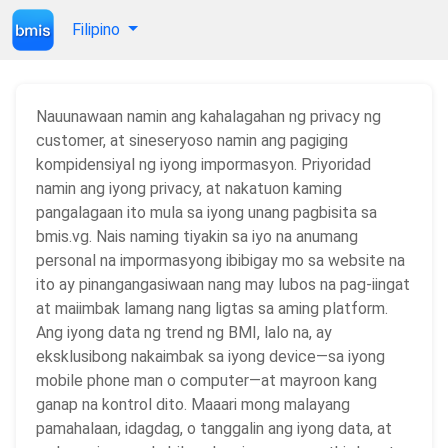
Filipino
Nauunawaan namin ang kahalagahan ng privacy ng
customer, at sineseryoso namin ang pagiging
kompidensiyal ng iyong impormasyon. Priyoridad
namin ang iyong privacy, at nakatuon kaming
pangalagaan ito mula sa iyong unang pagbisita sa
bmis.vg. Nais naming tiyakin sa iyo na anumang
personal na impormasyong ibibigay mo sa website na
ito ay pinangangasiwaan nang may lubos na pag-iingat
at maiimbak lamang nang ligtas sa aming platform.
Ang iyong data ng trend ng BMI, lalo na, ay
eksklusibong nakaimbak sa iyong device—sa iyong
mobile phone man o computer—at mayroon kang
ganap na kontrol dito. Maaari mong malayang
pamahalaan, idagdag, o tanggalin ang iyong data, at