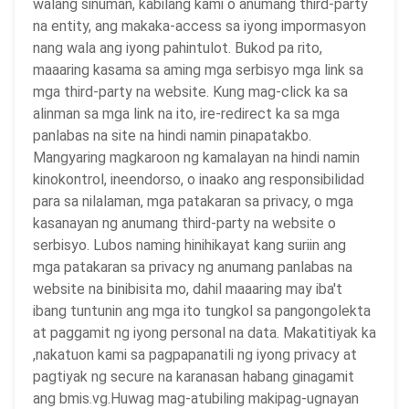
walang sinuman, kabilang kami o anumang third-party
na entity, ang makaka-access sa iyong impormasyon
nang wala ang iyong pahintulot. Bukod pa rito,
maaaring kasama sa aming mga serbisyo mga link sa
mga third-party na website. Kung mag-click ka sa
alinman sa mga link na ito, ire-redirect ka sa mga
panlabas na site na hindi namin pinapatakbo.
Mangyaring magkaroon ng kamalayan na hindi namin
kinokontrol, ineendorso, o inaako ang responsibilidad
para sa nilalaman, mga patakaran sa privacy, o mga
kasanayan ng anumang third-party na website o
serbisyo. Lubos naming hinihikayat kang suriin ang
mga patakaran sa privacy ng anumang panlabas na
website na binibisita mo, dahil maaaring may iba't
ibang tuntunin ang mga ito tungkol sa pangongolekta
at paggamit ng iyong personal na data. Makatitiyak ka
,nakatuon kami sa pagpapanatili ng iyong privacy at
pagtiyak ng secure na karanasan habang ginagamit
ang bmis.vg.Huwag mag-atubiling makipag-ugnayan