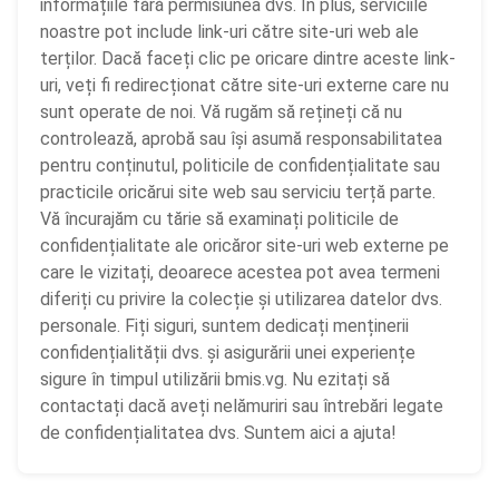
informațiile fără permisiunea dvs. În plus, serviciile
noastre pot include link-uri către site-uri web ale
terților. Dacă faceți clic pe oricare dintre aceste link-
uri, veți fi redirecționat către site-uri externe care nu
sunt operate de noi. Vă rugăm să rețineți că nu
controlează, aprobă sau își asumă responsabilitatea
pentru conținutul, politicile de confidențialitate sau
practicile oricărui site web sau serviciu terță parte.
Vă încurajăm cu tărie să examinați politicile de
confidențialitate ale oricăror site-uri web externe pe
care le vizitați, deoarece acestea pot avea termeni
diferiți cu privire la colecție și utilizarea datelor dvs.
personale. Fiți siguri, suntem dedicați menținerii
confidențialității dvs. și asigurării unei experiențe
sigure în timpul utilizării bmis.vg. Nu ezitați să
contactați dacă aveți nelămuriri sau întrebări legate
de confidențialitatea dvs. Suntem aici a ajuta!