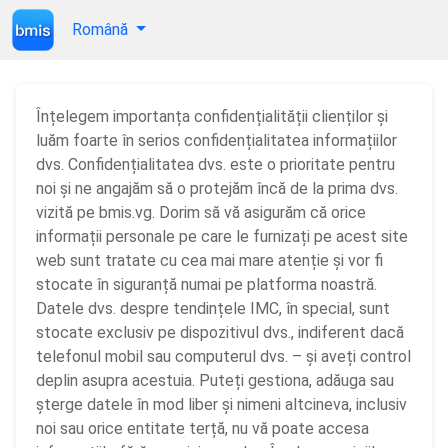
Română
Înțelegem importanța confidențialității clienților și
luăm foarte în serios confidențialitatea informațiilor
dvs. Confidențialitatea dvs. este o prioritate pentru
noi și ne angajăm să o protejăm încă de la prima dvs.
vizită pe bmis.vg. Dorim să vă asigurăm că orice
informații personale pe care le furnizați pe acest site
web sunt tratate cu cea mai mare atenție și vor fi
stocate în siguranță numai pe platforma noastră.
Datele dvs. despre tendințele IMC, în special, sunt
stocate exclusiv pe dispozitivul dvs., indiferent dacă
telefonul mobil sau computerul dvs. – și aveți control
deplin asupra acestuia. Puteți gestiona, adăuga sau
șterge datele în mod liber și nimeni altcineva, inclusiv
noi sau orice entitate terță, nu vă poate accesa