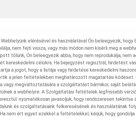
. Webhelyünk elérésével és használatával Ön beleegyezik, hogy b
álja, nem fejti vissza, vagy más módon nem kísérli meg a webhe
ott tőlünk, Ön beleegyezik abba, hogy nem reprodukálja, nem ad
zét kereskedelmi célokra. Ha bejegyzést regisztrál, hirdetést v
rtja a jogot, hogy a listája vagy hirdetése kereskedelmi haszons
tik a jelen feltételekben meghatározott magatartási kódexet. F
a vagy megváltoztatására a szolgáltatást bármikor, saját belátá
rülnek a webhelyre. A Szolgáltatási feltételek legfrissebb verzi
eresztül. nyomatékosan javasoljuk, hogy rendszeresen tekintse 
ldalunk és szolgáltatásaink felkeresésének és használatának fo
. Ha nem ért egyet ezekkel a feltételekkel, kérjük, hogy gondolj