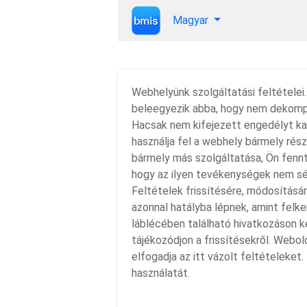
Magyar
Webhelyünk szolgáltatási feltételei
beleegyezik abba, hogy nem dekompil
Hacsak nem kifejezett engedélyt kap
használja fel a webhely bármely rés
bármely más szolgáltatása, Ön fennta
hogy az ilyen tevékenységek nem sér
Feltételek frissítésére, módosításár
azonnal hatályba lépnek, amint felke
láblécében található hivatkozáson k
tájékozódjon a frissítésekről. Webo
elfogadja az itt vázolt feltételeket
használatát.