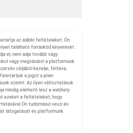
etartja az alábbi feltételeket. Ön
lyen található forráskód kinyerését.
ja el, nem adja tovább vagy
ásárol vagy megvásárol a platformunk
zerzés céljából kezelje, feltéve,
enntartjuk a jogot a jelen
sunk szerint. Az ilyen változtatások
ója mindig elérhető lesz a webhely
át ezeket a feltételeket, hogy
lytatásával Ön tudomásul veszi és
a át látogatását és platformunk