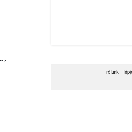
-->
rólunk
lépj