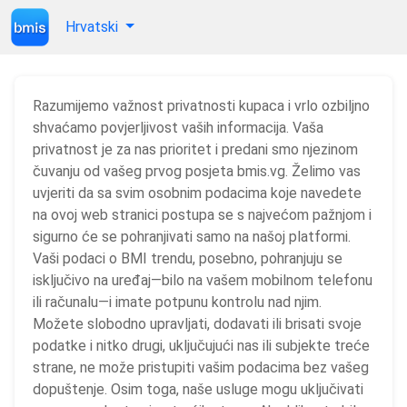
Hrvatski
Razumijemo važnost privatnosti kupaca i vrlo ozbiljno
shvaćamo povjerljivost vaših informacija. Vaša
privatnost je za nas prioritet i predani smo njezinom
čuvanju od vašeg prvog posjeta bmis.vg. Želimo vas
uvjeriti da sa svim osobnim podacima koje navedete
na ovoj web stranici postupa se s najvećom pažnjom i
sigurno će se pohranjivati ​​samo na našoj platformi.
Vaši podaci o BMI trendu, posebno, pohranjuju se
isključivo na uređaj—bilo na vašem mobilnom telefonu
ili računalu—i imate potpunu kontrolu nad njim.
Možete slobodno upravljati, dodavati ili brisati svoje
podatke i nitko drugi, uključujući nas ili subjekte treće
strane, ne može pristupiti vašim podacima bez vašeg
dopuštenje. Osim toga, naše usluge mogu uključivati ​​